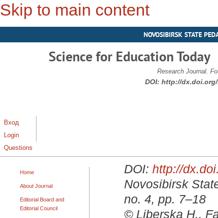
Skip to main content
NOVOSIBIRSK STATE PED
Science for Education Today
Research Journal. Fo
DOI:
http://dx.doi.or
Вход
Login
Questions
DOI:
http://dx.d
Home
Novosibirsk State
About Journal
no. 4, pp. 7–18
Editorial Board and
Editorial Council
© Liberska H., F