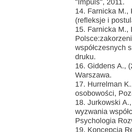
"Impuls", 2011.
14. Farnicka M.,
(refleksje i post
15. Farnicka M.,
Polsce:zakorzeni
współczesnych s
druku.
16. Giddens A.,
Warszawa.
17. Hurrelman K.
osobowości, Po
18. Jurkowski A.
wyzwania współcze
Psychologia Rozw
19. Koncepcja R