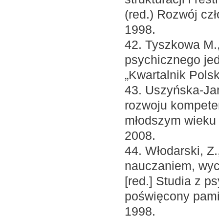
(red.) Rozwój cz
1998.
42. Tyszkowa M.
psychicznego jed
„Kwartalnik Pols
43. Uszyńska-Ja
rozwoju kompeten
młodszym wieku 
2008.
44. Włodarski, Z
nauczaniem, wy
[red.] Studia z p
poświęcony pamię
1998.