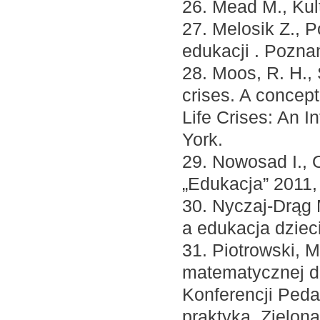
26. Mead M., Ku
27. Melosik Z., 
edukacji . Pozna
28. Moos, R. H., 
crises. A concept
Life Crises: An 
York.
29. Nowosad I., 
„Edukacja” 2011, 
30. Nyczaj-Drąg M
a edukacja dzieci
31. Piotrowski, 
matematycznej d
Konferencji Peda
praktyka, Zielon