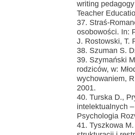
writing pedagogy
Teacher Education
37. Straś-Roman
osobowości. In: 
J. Rostowski, T. 
38. Szuman S. Dz
39. Szymański M. 
rodziców, w: Młod
wychowaniem, R.
2001.
40. Turska D., P
intelektualnych 
Psychologia Rozw
41. Tyszkowa M. 
strukturacji i re