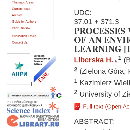
Thematic Areas
Current Issue
UDC:
Archive
37.01 + 371.3
Guide for Authors
PROCESSES 
Peer-Review
OF AN ENV
Publication Ethics
Contact Us
LEARNING [
1
Liberska H.
(
2
(Zielona Góra, 
1
Kazimierz Wielk
|
2
University of Z
Full text (Open A
ABSTRACT: