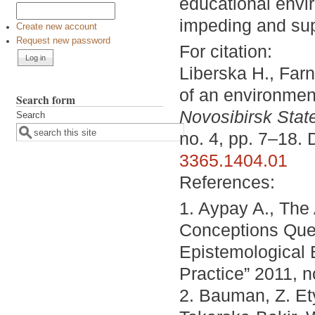
educational envir
impeding and sup
Create new account
Request new password
For citation:
Liberska H., Far
of an environment
Search form
Novosibirsk State
Search
no. 4, pp. 7–18.
3365.1404.01
References:
1. Aypay A., The
Conceptions Ques
Epistemological 
Practice” 2011, n
2. Bauman, Z. Et