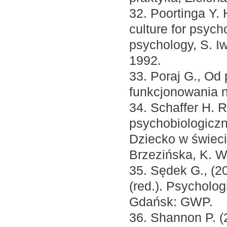
32. Poortinga Y. 
culture for psycho
psychology, S. I
1992.
33. Poraj G., Od 
funkcjonowania n
34. Schaffer H. 
psychobiologiczn
Dziecko w świecie
Brzezińska, K. W
35. Sędek G., (2
(red.). Psycholog
Gdańsk: GWP.
36. Shannon P. (2