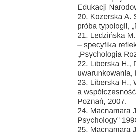
Edukacji Narodo
20. Kozerska A. 
próba typologii,
21. Ledzińska M.
– specyfika refle
„Psychologia Roz
22. Liberska H.,
uwarunkowania, 
23. Liberska H.
a współczesność,
Poznań, 2007.
24. Macnamara J.
Psychology” 1990
25. Macnamara J.