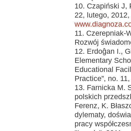
10. Czapiński J,
22, lutego, 2012,
www.diagnoza.com
11. Czerepniak-
Rozwój świadomoś
12. Erdoĝan I., Gi
Elementary Schoo
Educational Facil
Practice”, no. 11
13. Farnicka M. 
polskich przedsz
Ferenz, K. Błaszc
dylematy, doświa
pracy współczesn