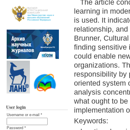
The article con
learning in mode
is used. It indica
relationship, and
Brunner, Cultura
finding sensitiv
could enable new
organizations. Th
responsibility by
oriented system 
analysis concentr
what ought to be
User login
implementation o
Username or e-mail
*
Keywords:
Password
*