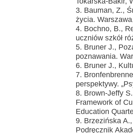
Tokarska-Bakir,
3. Bauman, Z., Śm
życia. Warszawa
4. Bochno, B., R
uczniów szkół róż
5. Bruner J., Poz
poznawania. Wa
6. Bruner J., Kul
7. Bronfenbrenner
perspektywy. „P
8. Brown-Jeffy S
Framework of Cul
Education Quarter
9. Brzezińska A.
Podręcznik Akadem